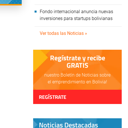
Fondo internacional anuncia nuevas
inversiones para startups bolivianas
Ver todas las Noticias »
Regístrate y recibe
GRATIS
nuestro Boletín de Noticias sobre
el emprendimiento en Bolivia!
REGÍSTRATE
Noticias Destacadas