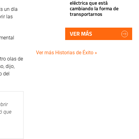
eléctrica que está
cambiando la forma de
Es un día
transportarnos
ir las
VER MÁS
amental
Ver más Historias de Éxito »
tro olas de
, dijo,
o del
brir
ró que