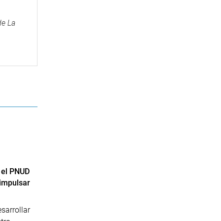
de La
y el PNUD
 impulsar
sarrollar