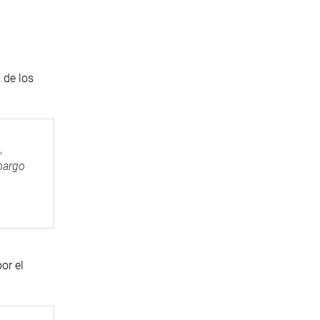
 de los
,
margo
or el