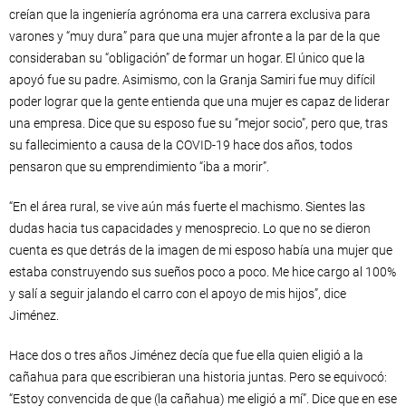
creían que la ingeniería agrónoma era una carrera exclusiva para
varones y “muy dura” para que una mujer afronte a la par de la que
consideraban su “obligación” de formar un hogar. El único que la
apoyó fue su padre. Asimismo, con la Granja Samiri fue muy difícil
poder lograr que la gente entienda que una mujer es capaz de liderar
una empresa. Dice que su esposo fue su “mejor socio”, pero que, tras
su fallecimiento a causa de la COVID-19 hace dos años, todos
pensaron que su emprendimiento “iba a morir”.
“En el área rural, se vive aún más fuerte el machismo. Sientes las
dudas hacia tus capacidades y menosprecio. Lo que no se dieron
cuenta es que detrás de la imagen de mi esposo había una mujer que
estaba construyendo sus sueños poco a poco. Me hice cargo al 100%
y salí a seguir jalando el carro con el apoyo de mis hijos”, dice
Jiménez.
Hace dos o tres años Jiménez decía que fue ella quien eligió a la
cañahua para que escribieran una historia juntas. Pero se equivocó:
“Estoy convencida de que (la cañahua) me eligió a mí”. Dice que en ese