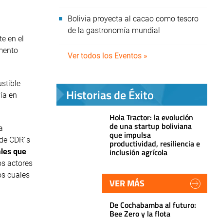
Bolivia proyecta al cacao como tesoro
de la gastronomía mundial
te en el
emento
Ver todos los Eventos »
stible
Historias de Éxito
ía en
Hola Tractor: la evolución
de una startup boliviana
a
que impulsa
 de CDR´s
productividad, resiliencia e
inclusión agrícola
ales que
os actores
os cuales
VER MÁS
De Cochabamba al futuro:
Bee Zero y la flota