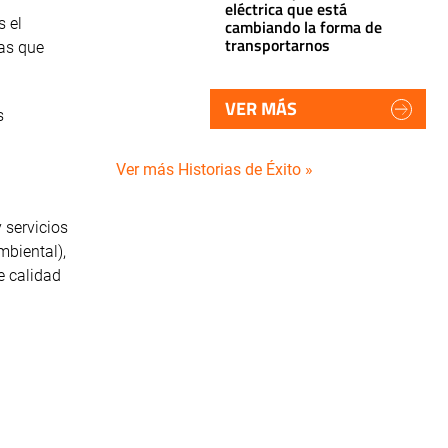
eléctrica que está
 el
cambiando la forma de
transportarnos
ras que
VER MÁS
s
Ver más Historias de Éxito »
 servicios
mbiental),
e calidad