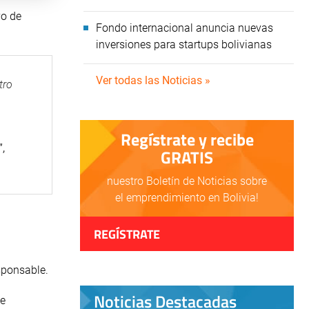
vo de
Fondo internacional anuncia nuevas
inversiones para startups bolivianas
Ver todas las Noticias »
tro
Regístrate y recibe
,
GRATIS
nuestro Boletín de Noticias sobre
el emprendimiento en Bolivia!
REGÍSTRATE
sponsable.
Noticias Destacadas
 e