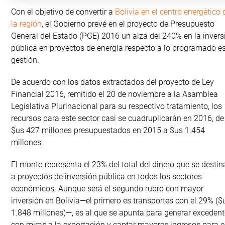
Con el objetivo de convertir a
Bolivia en el centro energético 
la región
, el Gobierno prevé en el proyecto de Presupuesto
General del Estado (PGE) 2016 un alza del 240% en la invers
pública en proyectos de energía respecto a lo programado e
gestión.
De acuerdo con los datos extractados del proyecto de Ley
Financial 2016, remitido el 20 de noviembre a la Asamblea
Legislativa Plurinacional para su respectivo tratamiento, los
recursos para este sector casi se cuadruplicarán en 2016, de
$us 427 millones presupuestados en 2015 a $us 1.454
millones.
El monto representa el 23% del total del dinero que se destin
a proyectos de inversión pública en todos los sectores
económicos. Aunque será el segundo rubro con mayor
inversión en Bolivia—el primero es transportes con el 29% ($
1.848 millones)—, es al que se apunta para generar exceden
con miras a la exportación y captar mayores ingresos para e