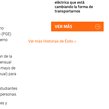
eléctrica que está
cambiando la forma de
transportarnos
VER MÁS
ono
o (PGE)
ierno
Ver más Historias de Éxito »
n de la
mensual
e mayo de
nual) para
estudiantes
e personas.
nes y