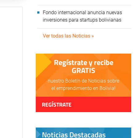
Fondo internacional anuncia nuevas
inversiones para startups bolivianas
Ver todas las Noticias »
Regístrate y recibe
GRATIS
nuestro Boletín de Noticias sobre
el emprendimiento en Bolivia!
REGÍSTRATE
Noticias Destacadas