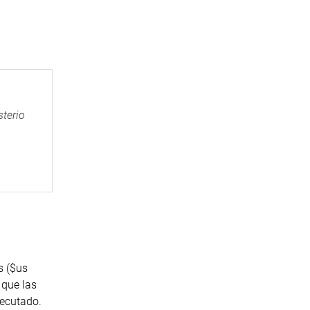
sterio
s ($us
 que las
jecutado.