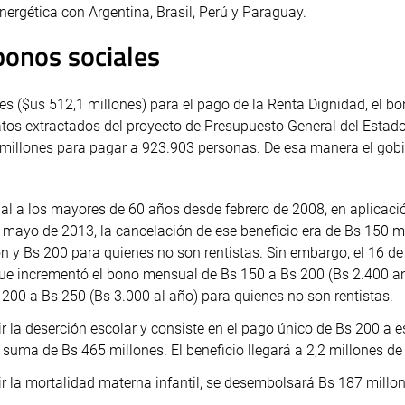
nergética con Argentina, Brasil, Perú y Paraguay.
bonos sociales
es ($us 512,1 millones) para el pago de la Renta Dignidad, el b
atos extractados del proyecto de Presupuesto General del Estad
5 millones para pagar a 923.903 personas. De esa manera el gob
 a los mayores de 60 años desde febrero de 2008, en aplicació
 mayo de 2013, la cancelación de ese beneficio era de Bs 150 
ón y Bs 200 para quienes no son rentistas. Sin embargo, el 16 d
que incrementó el bono mensual de Bs 150 a Bs 200 (Bs 2.400 a
 200 a Bs 250 (Bs 3.000 al año) para quienes no son rentistas.
ir la deserción escolar y consiste en el pago único de Bs 200 a 
a suma de Bs 465 millones. El beneficio llegará a 2,2 millones d
ir la mortalidad materna infantil, se desembolsará Bs 187 millo