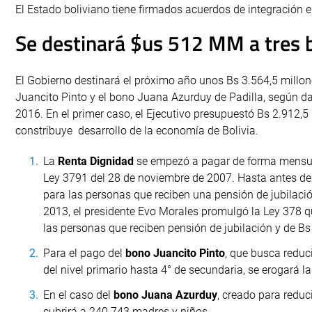
El Estado boliviano tiene firmados acuerdos de integración e
Se destinará $us 512 MM a tres 
El Gobierno destinará el próximo año unos Bs 3.564,5 millon
Juancito Pinto y el bono Juana Azurduy de Padilla, según d
2016. En el primer caso, el Ejecutivo presupuestó Bs 2.912,
constribuye desarrollo de la economía de Bolivia.
La
Renta Dignidad
se empezó a pagar de forma mensual
Ley 3791 del 28 de noviembre de 2007. Hasta antes de
para las personas que reciben una pensión de jubilaci
2013, el presidente Evo Morales promulgó la Ley 378 
las personas que reciben pensión de jubilación y de Bs
Para el pago del
bono Juancito Pinto
, que busca reduc
del nivel primario hasta 4° de secundaria, se erogará l
En el caso del
bono Juana Azurduy
, creado para reduc
cubrirá a 240.743 madres y niños.