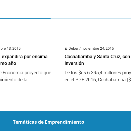
bre 13, 2015
El Deber / noviembre 24, 2015
se expandirá por encima
Cochabamba y Santa Cruz, con
ximo año
inversión
de Economía proyectó que
De los $us 6.395,4 millones pro
imiento de la...
en el PGE 2016, Cochabamba ($u
Temáticas de Emprendimiento