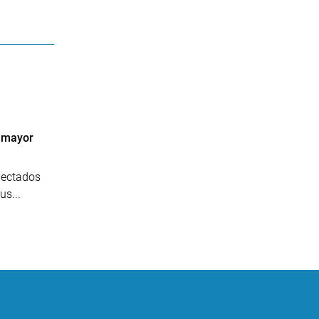
 mayor
yectados
s...