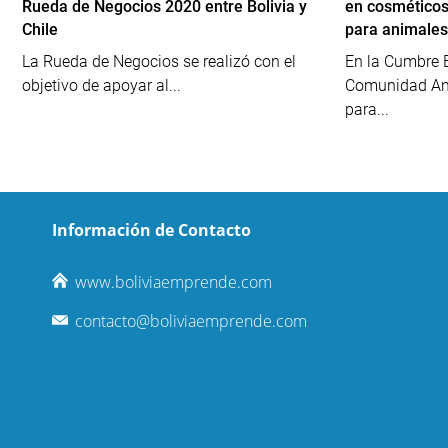
Rueda de Negocios 2020 entre Bolivia y
en cosméticos
Chile
para animales
La Rueda de Negocios se realizó con el
En la Cumbre E
objetivo de apoyar al...
Comunidad And
para...
Información de Contacto
www.boliviaemprende.com
contacto@boliviaemprende.com