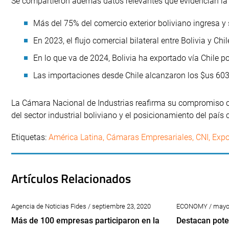
Se compartieron además datos relevantes que evidencian la im
Más del 75% del comercio exterior boliviano ingresa y 
En 2023, el flujo comercial bilateral entre Bolivia y Ch
En lo que va de 2024, Bolivia ha exportado vía Chile p
Las importaciones desde Chile alcanzaron los $us 603
La Cámara Nacional de Industrias reafirma su compromiso co
del sector industrial boliviano y el posicionamiento del país
Etiquetas:
América Latina
,
Cámaras Empresariales
,
CNI
,
Expo
Artículos Relacionados
Agencia de Noticias Fides / septiembre 23, 2020
ECONOMY / mayo 
Más de 100 empresas participaron en la
Destacan pote