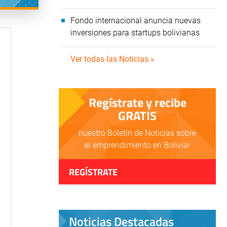
Fondo internacional anuncia nuevas
inversiones para startups bolivianas
Ver todas las Noticias »
Regístrate y recibe
GRATIS
nuestro Boletín de Noticias sobre
el emprendimiento en Bolivia!
REGÍSTRATE
Noticias Destacadas