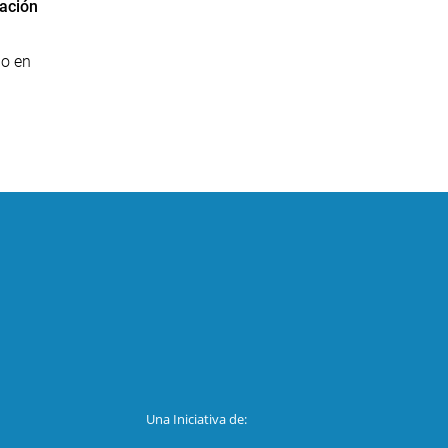
ración
io en
Una Iniciativa de: