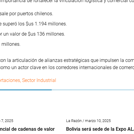
portancia de fortalecer la vinculación logística y comercial co
sale por puertos chilenos.
ile superó los $us 1.194 millones.
or un valor de $us 136 millones.
 millones.
n la articulación de alianzas estratégicas que impulsen la com
 como un actor clave en los corredores internacionales de comerc
rtaciones
,
Sector Industrial
7, 2025
La Razón / marzo 10, 2025
ncial de cadenas de valor
Bolivia será sede de la Expo A