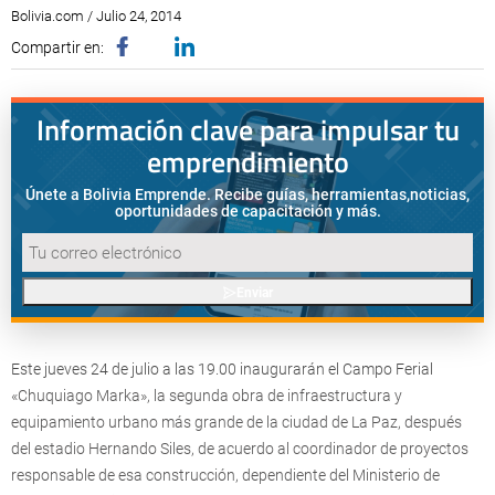
Bolivia.com / Julio 24, 2014
Compartir en:
Información clave para impulsar tu
emprendimiento
Únete a Bolivia Emprende. Recibe guías, herramientas,
noticias,
oportunidades de capacitación y más.
Enviar
Este jueves 24 de julio a las 19.00 inaugurarán el Campo Ferial
«Chuquiago Marka», la segunda obra de infraestructura y
equipamiento urbano más grande de la ciudad de La Paz, después
del estadio Hernando Siles, de acuerdo al coordinador de proyectos
responsable de esa construcción, dependiente del Ministerio de