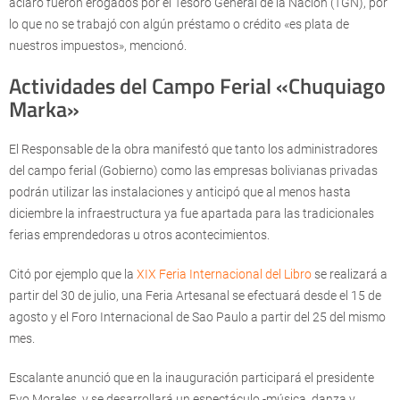
aclaró fueron erogados por el Tesoro General de la Nación (TGN), por
lo que no se trabajó con algún préstamo o crédito «es plata de
nuestros impuestos», mencionó.
Actividades del Campo Ferial «Chuquiago
Marka»
El Responsable de la obra manifestó que tanto los administradores
del campo ferial (Gobierno) como las empresas bolivianas privadas
podrán utilizar las instalaciones y anticipó que al menos hasta
diciembre la infraestructura ya fue apartada para las tradicionales
ferias emprendedoras u otros acontecimientos.
Citó por ejemplo que la
XIX Feria Internacional del Libro
se realizará a
partir del 30 de julio, una Feria Artesanal se efectuará desde el 15 de
agosto y el Foro Internacional de Sao Paulo a partir del 25 del mismo
mes.
Escalante anunció que en la inauguración participará el presidente
Evo Morales, y se desarrollará un espectáculo -música, danza y