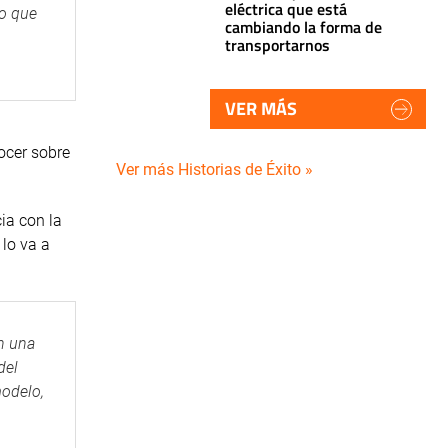
eléctrica que está
co que
cambiando la forma de
transportarnos
VER MÁS
ocer sobre
Ver más Historias de Éxito »
ia con la
 lo va a
on una
del
modelo,