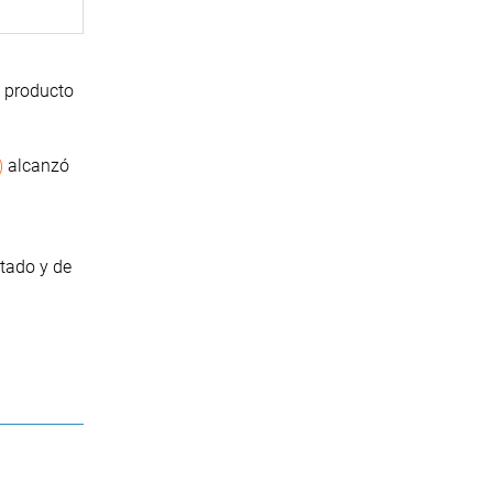
s producto
)
alcanzó
stado y de