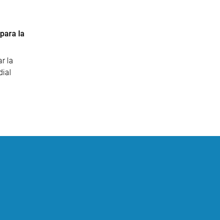
para la
r la
ial