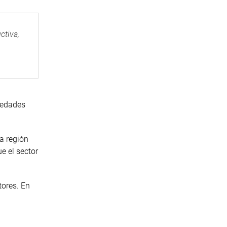
ctiva,
iedades
a región
e el sector
tores. En