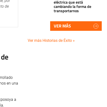
e, por
eléctrica que está
cambiando la forma de
nto de
transportarnos
VER MÁS
Ver más Historias de Éxito »
 de
rrollado
anos en una
Exposoya a
ía.