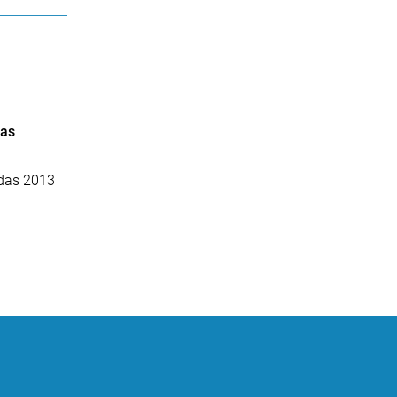
vas
idas 2013