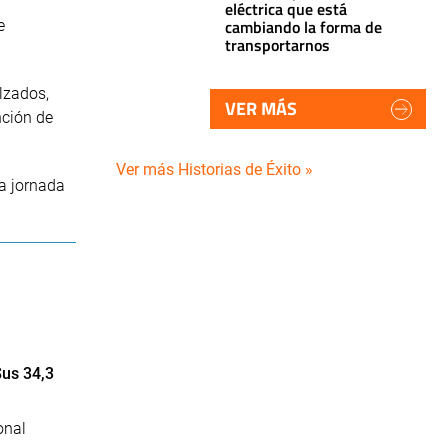
eléctrica que está
cambiando la forma de
e
transportarnos
lzados,
VER MÁS
nción de
Ver más Historias de Éxito »
ta jornada
us 34,3
onal