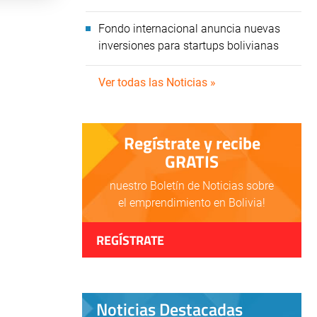
Fondo internacional anuncia nuevas
inversiones para startups bolivianas
Ver todas las Noticias »
Regístrate y recibe
GRATIS
nuestro Boletín de Noticias sobre
el emprendimiento en Bolivia!
REGÍSTRATE
Noticias Destacadas