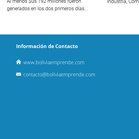
Al menos $us 192 millones fueron
Industria, Com
generados en los dos primeros días...
Información de Contacto
www.boliviaemprende.com
contacto@boliviaemprende.com