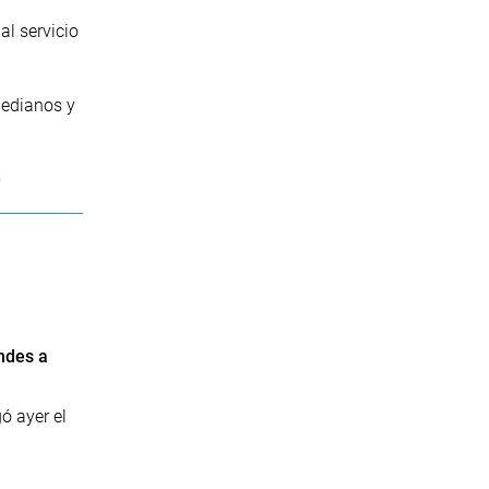
al servicio
medianos y
o
ndes a
ó ayer el