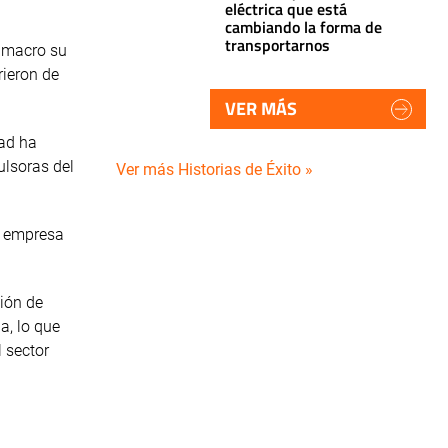
eléctrica que está
cambiando la forma de
transportarnos
l macro su
rieron de
VER MÁS
dad ha
ulsoras del
Ver más Historias de Éxito »
a empresa
ción de
a, lo que
 sector