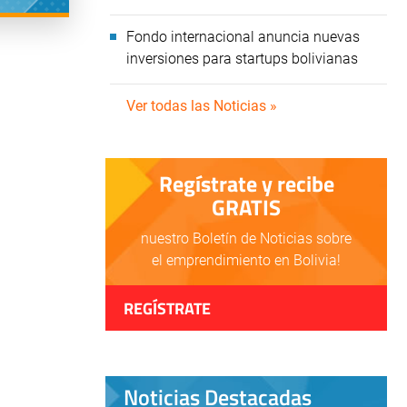
Fondo internacional anuncia nuevas
inversiones para startups bolivianas
Ver todas las Noticias »
Regístrate y recibe
GRATIS
nuestro Boletín de Noticias sobre
el emprendimiento en Bolivia!
REGÍSTRATE
Noticias Destacadas