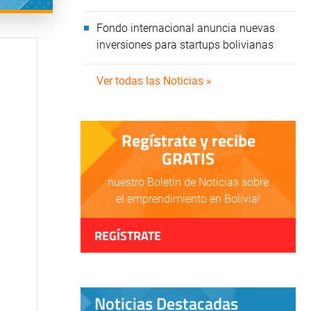
Fondo internacional anuncia nuevas
inversiones para startups bolivianas
Ver todas las Noticias »
Regístrate y recibe
GRATIS
nuestro Boletín de Noticias sobre
el emprendimiento en Bolivia!
REGÍSTRATE
Noticias Destacadas