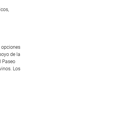
icos,
á opciones
poyo de la
El Paseo
vinos. Los