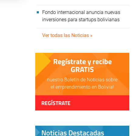
Fondo internacional anuncia nuevas
inversiones para startups bolivianas
Ver todas las Noticias »
Regístrate y recibe
GRATIS
nuestro Boletín de Noticias sobre
el emprendimiento en Bolivia!
REGÍSTRATE
Noticias Destacadas