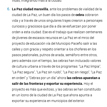
vidas, integrando más a la ciudad.
La Paz ciudad maravilla
, ante los problemas de vialidad de la
ciudad de La Paz, un buen día los pasos de
cebra
cobraron
vida y a través de unos singulares trajes crearon a personajes
curiosos y graciosos que día a día se esfuerzan por poner
orden a esta ciudad. Ese es el trabajo que realizan centenares
de jóvenes de escasos recursos en La Paz en el mrco del
proyecto de educación vía del Municipio Paceño salir a las
calles y con gracia y respeto orientar a los choferes en los
pasos peatonales, putnos de arada, semáforo entre otros,
pero además con el tiempo, las cebras han inclucado valores
de cultura urbana a través de los programas: “La Paz limpia”,
“La Paz segura”, “La Paz sin ruido”, “La Paz sin riesgo”, “La Paz
en orden” y “Cebras por un día” ahora
las cebras apuestan a
salir de las fronteras y exportar su experiencia.
Hoy el
proyecto es más que exitoso, y las cebras se han constituido
en un ícono de la ciudad de La Paz que ahora apunta a
exportar su experiencia en municipios del exterior.