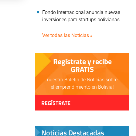
Fondo internacional anuncia nuevas
inversiones para startups bolivianas
Ver todas las Noticias »
Regístrate y recibe
GRATIS
nuestro Boletín de Noticias sobre
el emprendimiento en Bolivia!
REGÍSTRATE
Noticias Destacadas