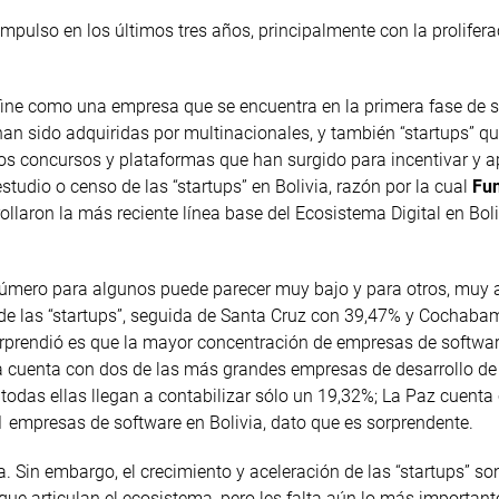
ulso en los últimos tres años, principalmente con la prolifera
efine como una empresa que se encuentra en la primera fase de 
han sido adquiridas por multinacionales, y también “startups” q
 los concursos y plataformas que han surgido para incentivar y a
studio o censo de las “startups” en Bolivia, razón por la cual
Fun
ollaron la más reciente línea base del Ecosistema Digital en Bol
úmero para algunos puede parecer muy bajo y para otros, muy al
 de las “startups”, seguida de Santa Cruz con 39,47% y Cochab
orprendió es que la mayor concentración de empresas de softwar
cuenta con dos de las más grandes empresas de desarrollo de
 todas ellas llegan a contabilizar sólo un 19,32%; La Paz cuenta
 empresas de software en Bolivia, dato que es sorprendente.
 Sin embargo, el crecimiento y aceleración de las “startups” so
que articulan el ecosistema, pero les falta aún lo más important