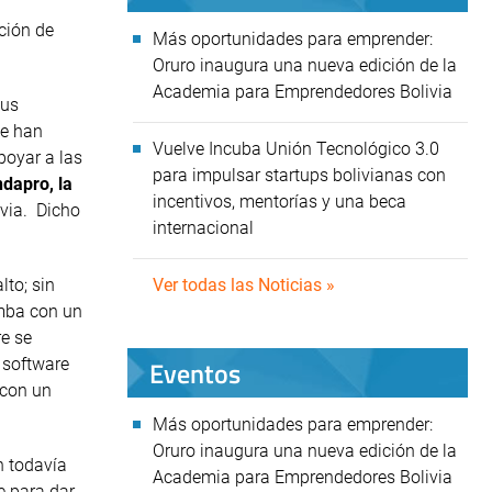
ción de
Más oportunidades para emprender:
Oruro inaugura una nueva edición de la
Academia para Emprendedores Bolivia
sus
ue han
Vuelve Incuba Unión Tecnológico 3.0
poyar a las
para impulsar startups bolivianas con
dapro, la
incentivos, mentorías y una beca
ivia. Dicho
internacional
to; sin
Ver todas las Noticias »
amba con un
e se
Eventos
 software
 con un
Más oportunidades para emprender:
Oruro inaugura una nueva edición de la
n todavía
Academia para Emprendedores Bolivia
e para dar