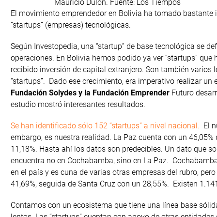
Mauricio Dulon. Fuente: Los Tiempos
El movimiento emprendedor en Bolivia ha tomado bastante imp
“startups” (empresas) tecnológicas.
Según Investopedia, una “startup” de base tecnológica se d
operaciones. En Bolivia hemos podido ya ver “startups” que 
recibido inversión de capital extranjero. Son también varios
“startups”. Dado ese crecimiento, era imperativo realizar un e
Fundación Solydes y la Fundación Emprender
Futuro desarr
estudio mostró interesantes resultados.
Se han identificado sólo 152 “startups” a nivel nacional.
El n
embargo, es nuestra realidad. La Paz cuenta con un 46,05%
11,18%. Hasta ahí los datos son predecibles. Un dato que s
encuentra no en Cochabamba, sino en La Paz. Cochabamba 
en el país y es cuna de varias otras empresas del rubro, pero
41,69%, seguida de Santa Cruz con un 28,55%. Existen 1.141
Contamos con un ecosistema que tiene una línea base sólida.
lentos. Las “startups” cuentan con apoyo de otras entidades 