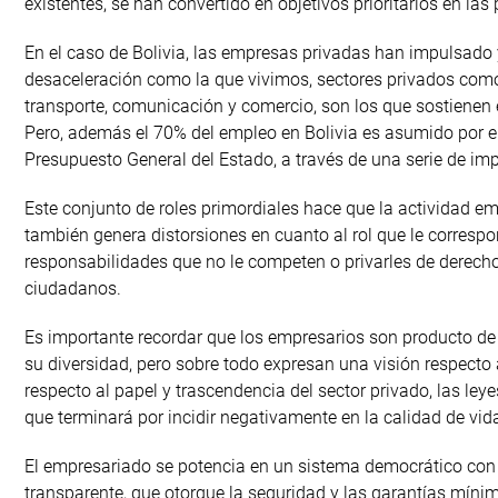
existentes, se han convertido en objetivos prioritarios en las 
En el caso de Bolivia, las empresas privadas han impulsado 
desaceleración como la que vivimos, sectores privados como 
transporte, comunicación y comercio, son los que sostienen 
Pero, además el 70% del empleo en Bolivia es asumido por el
Presupuesto General del Estado, a través de una serie de imp
Este conjunto de roles primordiales hace que la actividad e
también genera distorsiones en cuanto al rol que le corres
responsabilidades que no le competen o privarles de derechos
ciudadanos.
Es importante recordar que los empresarios son producto de l
su diversidad, pero sobre todo expresan una visión respecto a
respecto al papel y trascendencia del sector privado, las l
que terminará por incidir negativamente en la calidad de vid
El empresariado se potencia en un sistema democrático con s
transparente, que otorgue la seguridad y las garantías míni