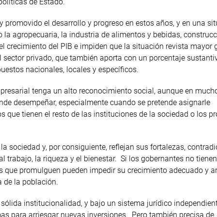
políticas de Estado.
y promovido el desarrollo y progreso en estos años, y en una si
la agropecuaria, la industria de alimentos y bebidas, construcc
el crecimiento del PIB e impiden que la situación revista mayor
 sector privado, que también aporta con un porcentaje sustanti
uestos nacionales, locales y específicos.
mpresarial tenga un alto reconocimiento social, aunque en much
ponde desempeñar, especialmente cuando se pretende asignarle
 que tienen el resto de las instituciones de la sociedad o los p
a sociedad y, por consiguiente, reflejan sus fortalezas, contrad
l trabajo, la riqueza y el bienestar. Si los gobernantes no tienen
eyes que promulguen pueden impedir su crecimiento adecuado y a
a de la población.
ólida institucionalidad, y bajo un sistema jurídico independien
mas para arriesgar nuevas inversiones. Pero también precisa de