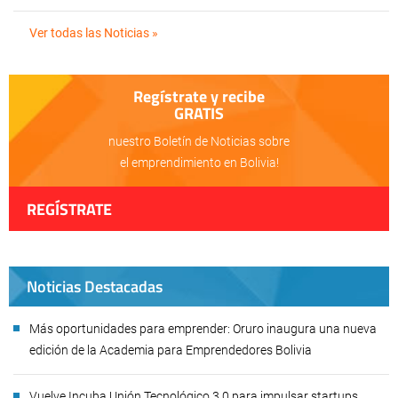
Ver todas las Noticias »
Regístrate y recibe
GRATIS
nuestro Boletín de Noticias sobre
el emprendimiento en Bolivia!
REGÍSTRATE
Noticias Destacadas
Más oportunidades para emprender: Oruro inaugura una nueva
edición de la Academia para Emprendedores Bolivia
Vuelve Incuba Unión Tecnológico 3.0 para impulsar startups