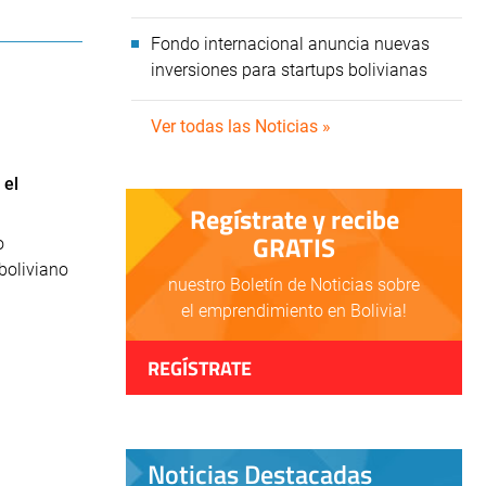
Fondo internacional anuncia nuevas
inversiones para startups bolivianas
Ver todas las Noticias »
 el
Regístrate y recibe
GRATIS
o
boliviano
nuestro Boletín de Noticias sobre
el emprendimiento en Bolivia!
REGÍSTRATE
Noticias Destacadas