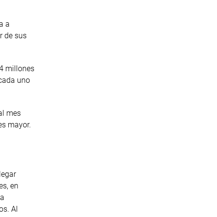
a a
r de sus
4 millones
 cada uno
al mes
 es mayor.
legar
es, en
ea
s. Al