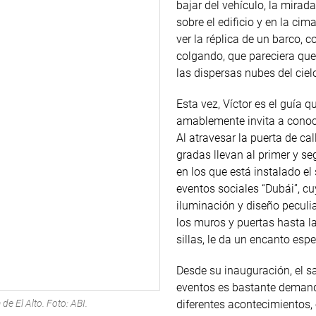
bajar del vehículo, la mirad
sobre el edificio y en la cim
ver la réplica de un barco, 
colgando, que pareciera que
las dispersas nubes del cie
Esta vez, Víctor es el guía q
amablemente invita a conoce
Al atravesar la puerta de call
gradas llevan al primer y s
en los que está instalado el
eventos sociales “Dubái”, c
iluminación y diseño peculia
los muros y puertas hasta l
sillas, le da un encanto espe
Desde su inauguración, el s
eventos es bastante deman
diferentes acontecimientos, 
de El Alto. Foto: ABI.