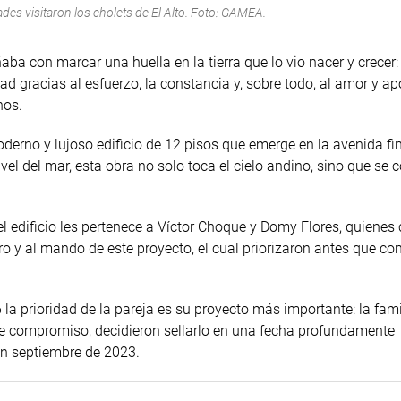
ades visitaron los cholets de El Alto. Foto: GAMEA.
ba con marcar una huella en la tierra que lo vio nacer y crecer: 
d gracias al esfuerzo, la constancia y, sobre todo, al amor y a
nos.
erno y lujoso edificio de 12 pisos que emerge en la avenida fina
ivel del mar, esta obra no solo toca el cielo andino, sino que se 
 edificio les pertenece a Víctor Choque y Domy Flores, quienes
y al mando de este proyecto, el cual priorizaron antes que con
 la prioridad de la pareja es su proyecto más importante: la fami
se compromiso, decidieron sellarlo en una fecha profundamente
 en septiembre de 2023.