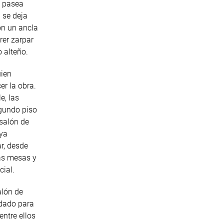
a pasea
a se deja
con un ancla
rer zarpar
lo alteño.
uien
r la obra.
e, las
egundo piso
 salón de
uya
r, desde
as mesas y
cial.
alón de
dado para
entre ellos