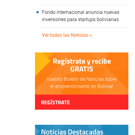
Fondo internacional anuncia nuevas
inversiones para startups bolivianas
Ver todas las Noticias »
Regístrate y recibe
GRATIS
nuestro Boletín de Noticias sobre
el emprendimiento en Bolivia!
REGÍSTRATE
Noticias Destacadas