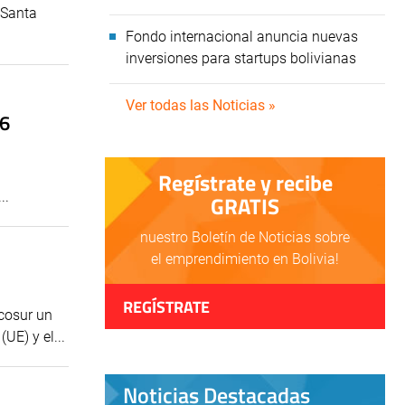
 Santa
Fondo internacional anuncia nuevas
inversiones para startups bolivianas
Ver todas las Noticias »
26
Regístrate y recibe
..
GRATIS
nuestro Boletín de Noticias sobre
el emprendimiento en Bolivia!
REGÍSTRATE
cosur un
UE) y el...
Noticias Destacadas