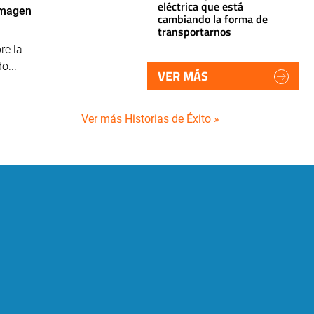
eléctrica que está
 imagen
cambiando la forma de
transportarnos
re la
o...
VER MÁS
Ver más Historias de Éxito »