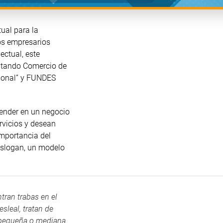
ual para la
os empresarios
ectual, este
itando Comercio de
cional” y FUNDES
ender en un negocio
rvicios y desean
importancia del
eslogan, un modelo
tran trabas en el
sleal, tratan de
, pequeña o mediana