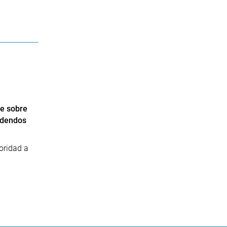
e sobre
videndos
oridad a