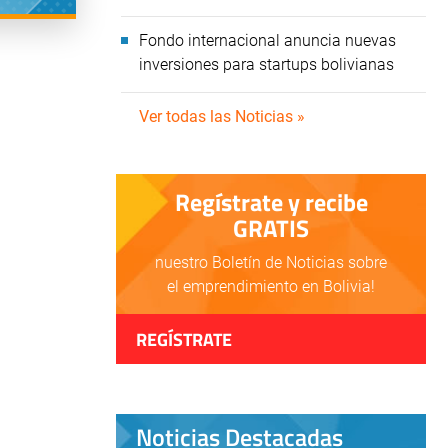
Fondo internacional anuncia nuevas
inversiones para startups bolivianas
Ver todas las Noticias »
Regístrate y recibe
GRATIS
nuestro Boletín de Noticias sobre
el emprendimiento en Bolivia!
REGÍSTRATE
Noticias Destacadas