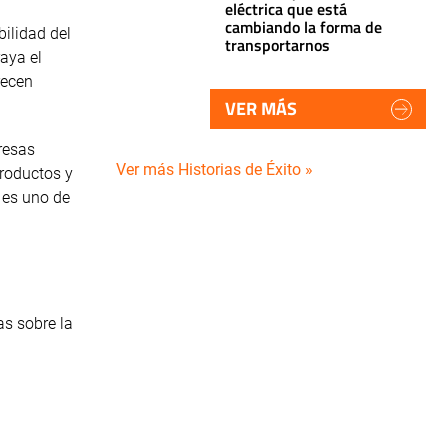
eléctrica que está
cambiando la forma de
bilidad del
transportarnos
raya el
recen
VER MÁS
resas
Ver más Historias de Éxito »
productos y
 es uno de
as sobre la