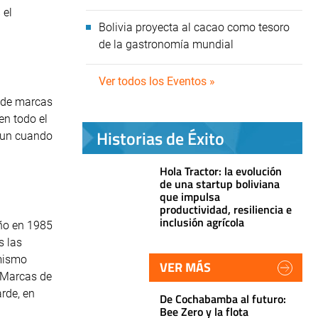
 el
Bolivia proyecta al cacao como tesoro
de la gastronomía mundial
Ver todos los Eventos »
o de marcas
en todo el
Historias de Éxito
 aun cuando
Hola Tractor: la evolución
de una startup boliviana
que impulsa
productividad, resiliencia e
inclusión agrícola
año en 1985
s las
 mismo
VER MÁS
e Marcas de
arde, en
De Cochabamba al futuro:
Bee Zero y la flota