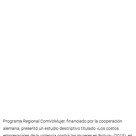
Programa Regional ComVoMujer, financiado por la cooperación
alemana, presentó un estudio descriptivo titulado «Los costos
empresariales de la violencia contra las mujeres en Bolivia» (2015), en