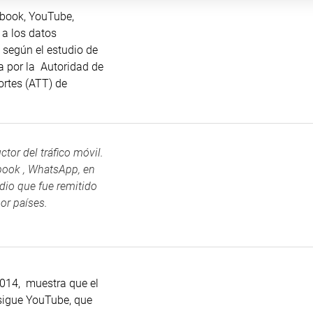
ebook, YouTube,
 a los datos
 según el estudio de
a por la Autoridad de
ortes (ATT) de
tor del tráfico móvil.
ebook , WhatsApp, en
udio que fue remitido
or países.
2014, muestra que el
 sigue YouTube, que