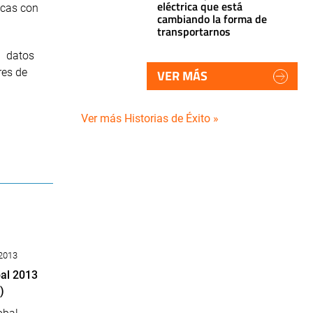
eléctrica que está
icas con
cambiando la forma de
transportarnos
n datos
res de
VER MÁS
Ver más Historias de Éxito »
 2013
bal 2013
)