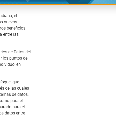
idiana, el
os nuevos
os beneficios,
a entre las
arios de Datos del
r los puntos de
dividuo, en
nfoque, que
és de las cuales
temas de datos.
 como para el
parado para el
de datos entre