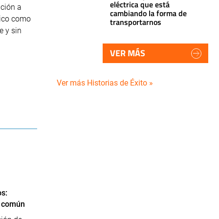
eléctrica que está
ción a
cambiando la forma de
lico como
transportarnos
e y sin
VER MÁS
Ver más Historias de Éxito »
s:
o común