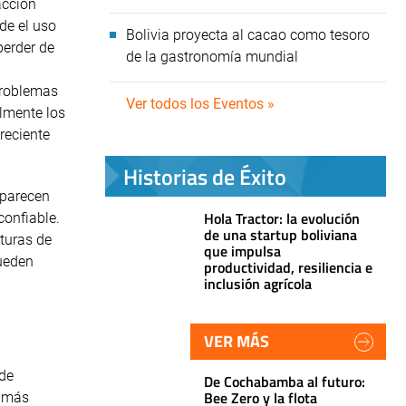
acción
de el uso
Bolivia proyecta al cacao como tesoro
perder de
de la gastronomía mundial
problemas
Ver todos los Eventos »
lmente los
reciente
Historias de Éxito
 parecen
Hola Tractor: la evolución
confiable.
de una startup boliviana
cturas de
que impulsa
pueden
productividad, resiliencia e
inclusión agrícola
VER MÁS
 de
De Cochabamba al futuro:
Bee Zero y la flota
s más