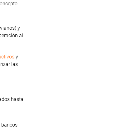
concepto
ivianos) y
peración al
uctivos
y
anzar las
rados hasta
s bancos