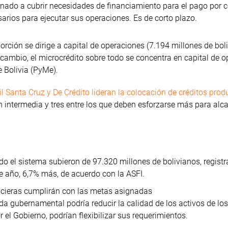
stinado a cubrir necesidades de financiamiento para el pago por 
arios para ejecutar sus operaciones. Es de corto plazo.
rción se dirige a capital de operaciones (7.194 millones de bol
 cambio, el microcrédito sobre todo se concentra en capital de o
 Bolivia (PyMe).
il Santa Cruz y De Crédito lideran la colocación de créditos prod
n intermedia y tres entre los que deben esforzarse más para alc
do el sistema subieron de 97.320 millones de bolivianos, regist
te año, 6,7% más, de acuerdo con la ASFI.
ncieras cumplirán con las metas asignadas
ida gubernamental podría reducir la calidad de los activos de lo
el Gobierno, podrían flexibilizar sus requerimientos.