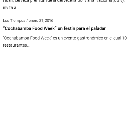
Huari, cerveza premium de la Cervecería Boliviana Nacional (CBN),
invita a...
Los Tiempos / enero 21, 2016
“Cochabamba Food Week” un festín para el paladar
“Cochabamba Food Week” es un evento gastronómico en el cual 10
restaurantes...