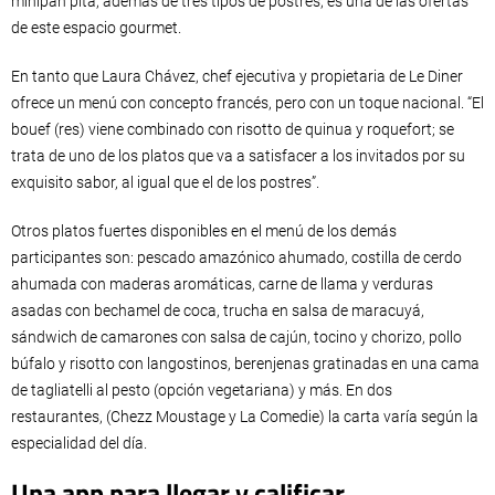
minipan pita, además de tres tipos de postres, es una de las ofertas
de este espacio gourmet.
En tanto que Laura Chávez, chef ejecutiva y propietaria de Le Diner
ofrece un menú con concepto francés, pero con un toque nacional. “El
bouef (res) viene combinado con risotto de quinua y roquefort; se
trata de uno de los platos que va a satisfacer a los invitados por su
exquisito sabor, al igual que el de los postres”.
Otros platos fuertes disponibles en el menú de los demás
participantes son: pescado amazónico ahumado, costilla de cerdo
ahumada con maderas aromáticas, carne de llama y verduras
asadas con bechamel de coca, trucha en salsa de maracuyá,
sándwich de camarones con salsa de cajún, tocino y chorizo, pollo
búfalo y risotto con langostinos, berenjenas gratinadas en una cama
de tagliatelli al pesto (opción vegetariana) y más. En dos
restaurantes, (Chezz Moustage y La Comedie) la carta varía según la
especialidad del día.
Una app para llegar y calificar