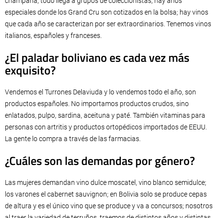
champaña, todo llega a grupos de coleccionistas; hay años
especiales donde los Grand Cru son cotizados en la bolsa; hay vinos
que cada año se caracterizan por ser extraordinarios. Tenemos vinos
italianos, españoles y franceses.
¿El paladar boliviano es cada vez más
exquisito?
Vendemos el Turrones Delaviuda y lo vendemos todo el año, son
productos españoles. No importamos productos crudos, sino
enlatados, pulpo, sardina, aceituna y paté. También vitaminas para
personas con artritis y productos ortopédicos importados de EEUU.
La gente lo compra a través de las farmacias.
¿Cuáles son las demandas por género?
Las mujeres demandan vino dulce moscatel, vino blanco semidulce;
los varones el cabernet sauvignon; en Bolivia solo se produce cepas
de altura y es el único vino que se produce y va a concursos; nosotros
al traer la variedad de terruños, traemos de distintos años y distintas