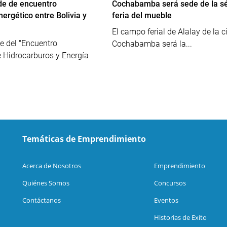
ede de encuentro
Cochabamba será sede de la s
ergético entre Bolivia y
feria del mueble
El campo ferial de Alalay de la 
de del "Encuentro
Cochabamba será la...
 Hidrocarburos y Energía
Temáticas de Emprendimiento
Acerca de Nosotros
Emprendimiento
Quiénes Somos
Concursos
Contáctanos
Eventos
Historias de Exíto