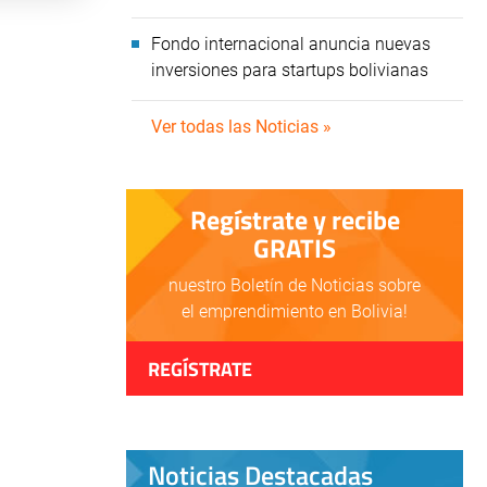
Fondo internacional anuncia nuevas
inversiones para startups bolivianas
Ver todas las Noticias »
Regístrate y recibe
GRATIS
nuestro Boletín de Noticias sobre
el emprendimiento en Bolivia!
REGÍSTRATE
Noticias Destacadas