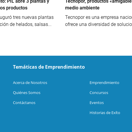
o: PIL abre 3 plantas y
Tecnopor, productos «amigable
os productos
medio ambiente
uguró tres nuevas plantas
Tecnopor es una empresa nacio
ción de helados, salsas...
ofrece una diversidad de solucio
Temáticas de Emprendimiento
Acerca de Nosotros
Emprendimiento
Quiénes Somos
Concursos
Contáctanos
Eventos
Historias de Exíto