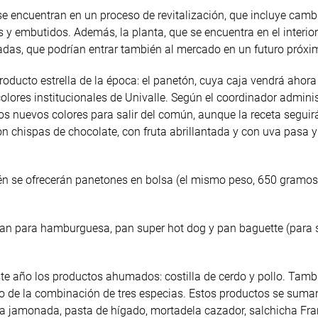
 se encuentran en un proceso de revitalización, que incluye camb
 y embutidos. Además, la planta, que se encuentra en el interior
adas, que podrían entrar también al mercado en un futuro próxi
roducto estrella de la época: el panetón, cuya caja vendrá ahora
colores institucionales de Univalle. Según el coordinador adminis
os nuevos colores para salir del común, aunque la receta seguir
n chispas de chocolate, con fruta abrillantada y con uva pasa y
én se ofrecerán panetones en bolsa (el mismo peso, 650 gramos)
, pan para hamburguesa, pan super hot dog y pan baguette (para
este año los productos ahumados: costilla de cerdo y pollo. Tamb
tado de la combinación de tres especias. Estos productos se suma
la jamonada, pasta de hígado, mortadela cazador, salchicha Fran