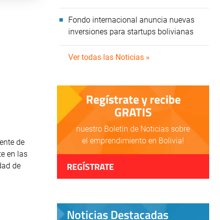
Fondo internacional anuncia nuevas
inversiones para startups bolivianas
Ver todas las Noticias »
Regístrate y recibe
GRATIS
nuestro Boletín de Noticias sobre
el emprendimiento en Bolivia!
nente de
e en las
REGÍSTRATE
dad de
Noticias Destacadas