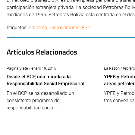
El Petróleo Brasileiro S.A. es una empresa petrolera brasile
participación extranjera privada. La sociedad Petrobras Boliv
mediados de 1996.
Petrobras Bolivia
está centrada en el des
Etiquetas:
Empresa
,
Hidrocarburos
,
RSE
Artículos Relacionados
Página Siete / enero 19, 2015
La Razón / febrero
Desde el BCP, una mirada a la
YPFB y Petrob
Responsabilidad Social Empresarial
áreas petrole
En el BCP se ha desarrollado un
YPFB y Petrobr
consistente programa de
tres convenios 
responsabilidad social,...