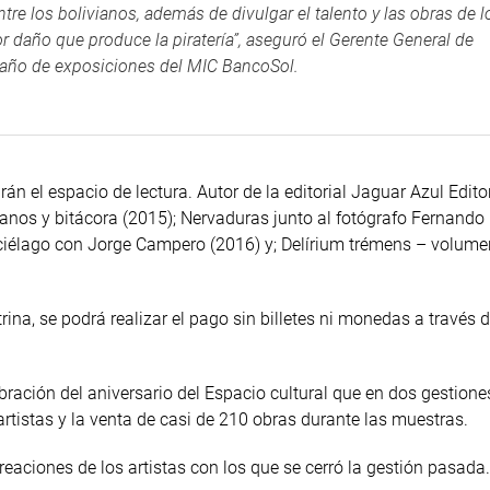
ntre los bolivianos, además de divulgar el talento y las obras de l
r daño que produce la piratería”, aseguró el Gerente General de
er año de exposiciones del MIC BancoSol.
 el espacio de lectura. Autor de la editorial Jaguar Azul Edito
banos y bitácora (2015); Nervaduras junto al fotógrafo Fernand
urciélago con Jorge Campero (2016) y; Delírium trémens – volume
trina, se podrá realizar el pago sin billetes ni monedas a través 
ebración del aniversario del Espacio cultural que en dos gestione
rtistas y la venta de casi de 210 obras durante las muestras.
eaciones de los artistas con los que se cerró la gestión pasada.