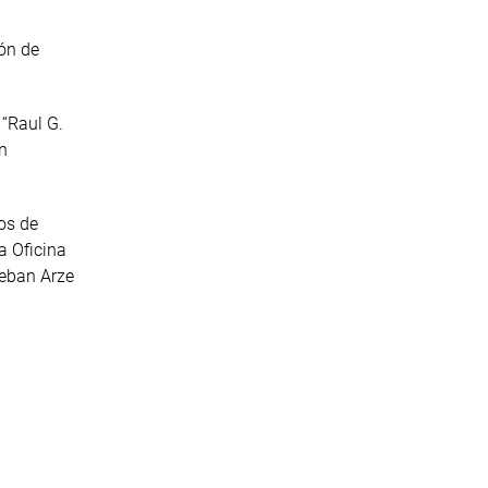
ón de
 “Raul G.
n
ios de
a Oficina
teban Arze