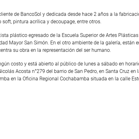
iente de BancoSol y dedicada desde hace 2 años a la fabricaci
soft, pintura acrílica y decoupage, entre otros.
tista plástico egresado de la Escuela Superior de Artes Plásticas
ad Mayor San Simón. En el otro ambiente de la galería, están e
centra su obra en la representación del ser humano.
ingún costo y está abierto al público de lunes a sábado en horar
Nicolás Acosta n°279 del barrio de San Pedro, en Santa Cruz en l
amba en la Oficina Regional Cochabamba situada en la calle Es