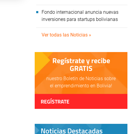
Fondo internacional anuncia nuevas
inversiones para startups bolivianas
Ver todas las Noticias »
Regístrate y recibe
GRATIS
nuestro Boletín de Noticias sobre
el emprendimiento en Bolivia!
REGÍSTRATE
Noticias Destacadas