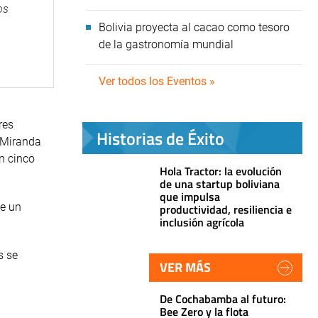
os
Bolivia proyecta al cacao como tesoro
de la gastronomía mundial
Ver todos los Eventos »
res
Historias de Éxito
o Miranda
n cinco
Hola Tractor: la evolución
de una startup boliviana
que impulsa
de un
productividad, resiliencia e
inclusión agrícola
s se
VER MÁS
De Cochabamba al futuro:
Bee Zero y la flota