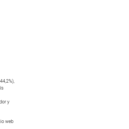
(44,2%),
ís
dor y
tio web