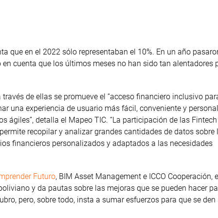
nta que en el 2022 sólo representaban el 10%. En un año pasaron
o en cuenta que los últimos meses no han sido tan alentadores 
a través de ellas se promueve el “acceso financiero inclusivo pa
r una experiencia de usuario más fácil, conveniente y persona
os ágiles”, detalla el Mapeo TIC. “La participación de las Fintec
permite recopilar y analizar grandes cantidades de datos sobre 
cios financieros personalizados y adaptados a las necesidades
mprender Futuro
, BIM Asset Management e ICCO Cooperación, 
 boliviano y da pautas sobre las mejoras que se pueden hacer p
 rubro, pero, sobre todo, insta a sumar esfuerzos para que se den