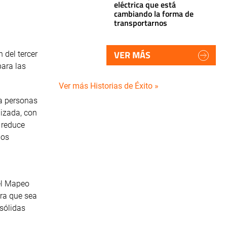
eléctrica que está
cambiando la forma de
transportarnos
VER MÁS
 del tercer
para las
Ver más Historias de Éxito »
ra personas
lizada, con
h reduce
los
el Mapeo
ara que sea
 sólidas