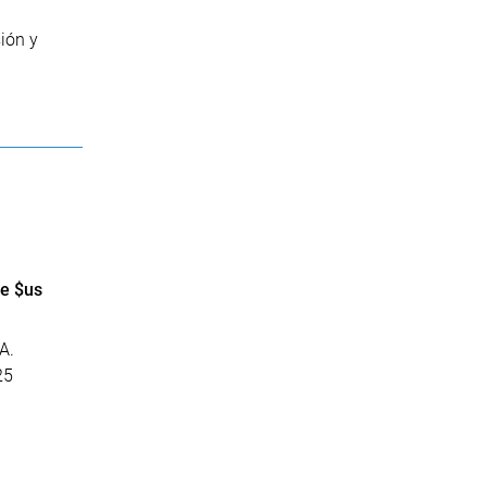
ión y
de $us
A.
25