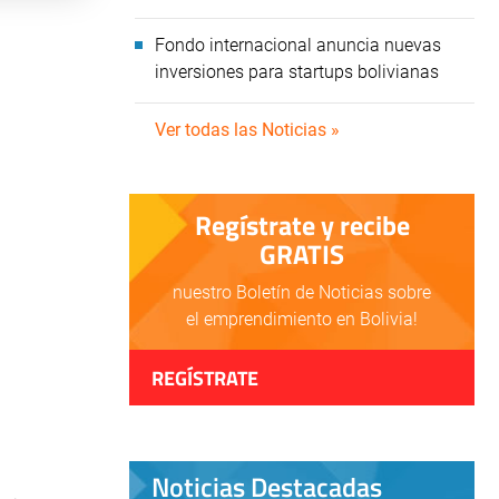
Fondo internacional anuncia nuevas
inversiones para startups bolivianas
Ver todas las Noticias »
Regístrate y recibe
GRATIS
nuestro Boletín de Noticias sobre
el emprendimiento en Bolivia!
REGÍSTRATE
Noticias Destacadas