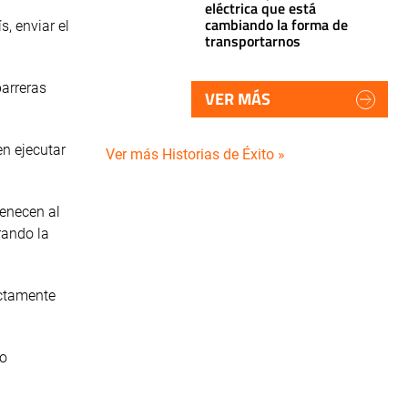
eléctrica que está
cambiando la forma de
, enviar el
transportarnos
barreras
VER MÁS
en ejecutar
Ver más Historias de Éxito »
tenecen al
rando la
ectamente
do