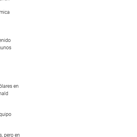
ómica
enido
lgunos
ólares en
nald
quipo
s, pero en