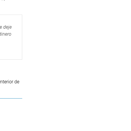
e deje
dinero
terior de