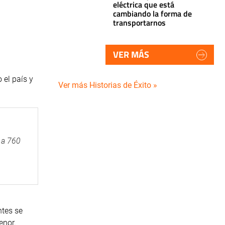
eléctrica que está
cambiando la forma de
transportarnos
VER MÁS
 el país y
Ver más Historias de Éxito »
 a 760
ntes se
enor.