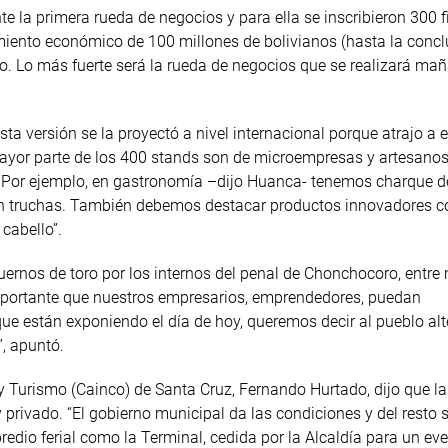
te la primera rueda de negocios y para ella se inscribieron 300 
iento económico de 100 millones de bolivianos (hasta la concl
do. Lo más fuerte será la rueda de negocios que se realizará ma
sta versión se la proyectó a nivel internacional porque atrajo a
a mayor parte de los 400 stands son de microempresas y artesano
 “Por ejemplo, en gastronomía –dijo Huanca- tenemos charque d
aron truchas. También debemos destacar productos innovadores 
cabello”.
uernos de toro por los internos del penal de Chonchocoro, entr
mportante que nuestros empresarios, emprendedores, puedan
que están exponiendo el día de hoy, queremos decir al pueblo al
, apuntó.
 y Turismo (Cainco) de Santa Cruz, Fernando Hurtado, dijo que la 
privado. “El gobierno municipal da las condiciones y del resto 
edio ferial como la Terminal, cedida por la Alcaldía para un ev