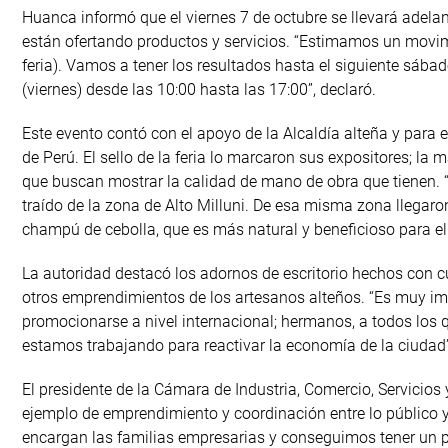
Huanca informó que el viernes 7 de octubre se llevará adelan
están ofertando productos y servicios. “Estimamos un movim
feria). Vamos a tener los resultados hasta el siguiente sába
(viernes) desde las 10:00 hasta las 17:00”, declaró.
Este evento contó con el apoyo de la Alcaldía alteña y para e
de Perú. El sello de la feria lo marcaron sus expositores; l
que buscan mostrar la calidad de mano de obra que tienen.
traído de la zona de Alto Milluni. De esa misma zona lleg
champú de cebolla, que es más natural y beneficioso para el 
La autoridad destacó los adornos de escritorio hechos con c
otros emprendimientos de los artesanos alteños. “Es muy i
promocionarse a nivel internacional; hermanos, a todos los 
estamos trabajando para reactivar la economía de la ciudad”
El presidente de la Cámara de Industria, Comercio, Servicios
ejemplo de emprendimiento y coordinación entre lo público y 
encargan las familias empresarias y conseguimos tener un pr