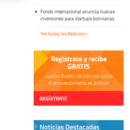
Fondo internacional anuncia nuevas
inversiones para startups bolivianas
Ver todas las Noticias »
Regístrate y recibe
GRATIS
nuestro Boletín de Noticias sobre
el emprendimiento en Bolivia!
REGÍSTRATE
Noticias Destacadas