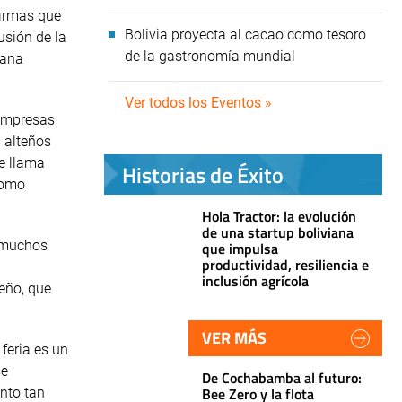
firmas que
Bolivia proyecta al cacao como tesoro
usión de la
de la gastronomía mundial
ñana
Ver todos los Eventos »
 empresas
s alteños
e llama
Historias de Éxito
como
Hola Tractor: la evolución
de una startup boliviana
e muchos
que impulsa
productividad, resiliencia e
inclusión agrícola
teño, que
VER MÁS
feria es un
se
De Cochabamba al futuro:
Bee Zero y la flota
ento tan