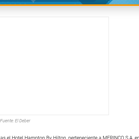
Fuente: El Deber
rtas el Hotel Hampton By Hilton, perteneciente a MERINCO S.A, 