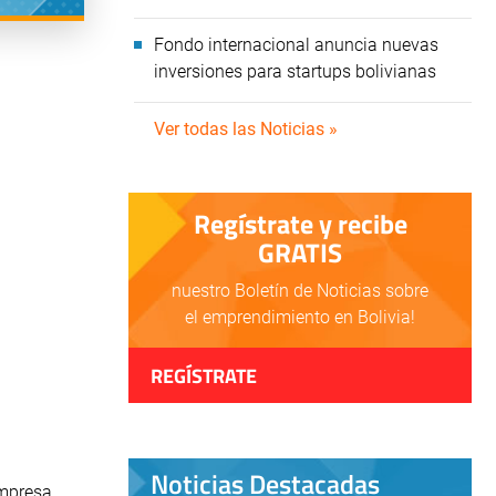
Fondo internacional anuncia nuevas
inversiones para startups bolivianas
Ver todas las Noticias »
Regístrate y recibe
GRATIS
nuestro Boletín de Noticias sobre
el emprendimiento en Bolivia!
REGÍSTRATE
Noticias Destacadas
empresa