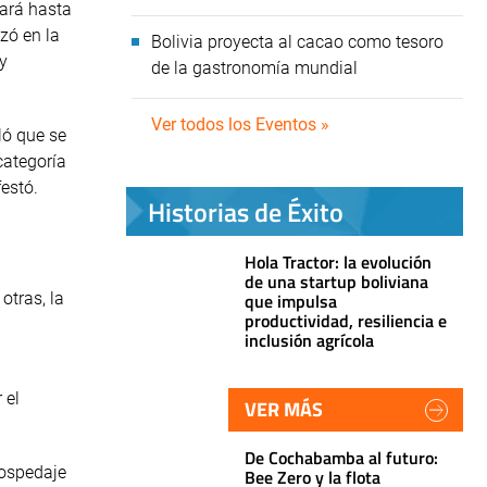
cará hasta
zó en la
Bolivia proyecta al cacao como tesoro
 y
de la gastronomía mundial
Ver todos los Eventos »
ló que se
categoría
festó.
Historias de Éxito
Hola Tractor: la evolución
de una startup boliviana
otras, la
que impulsa
productividad, resiliencia e
inclusión agrícola
 el
VER MÁS
De Cochabamba al futuro:
hospedaje
Bee Zero y la flota