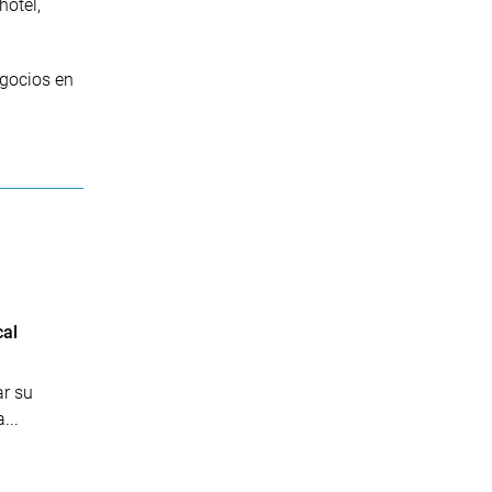
hotel,
egocios en
cal
r su
...