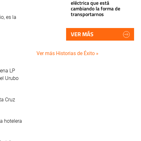
eléctrica que está
cambiando la forma de
transportarnos
o, es la
VER MÁS
Ver más Historias de Éxito »
dena LP
del Urubo
nta Cruz
sa hotelera