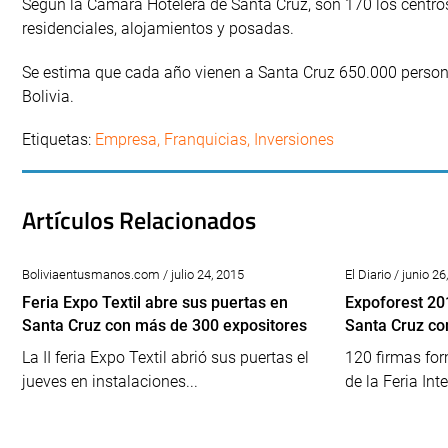
Según la Cámara Hotelera de Santa Cruz, son 170 los centros 
residenciales, alojamientos y posadas.
Se estima que cada año vienen a Santa Cruz 650.000 person
Bolivia.
Etiquetas:
Empresa
,
Franquicias
,
Inversiones
Artículos Relacionados
Boliviaentusmanos.com / julio 24, 2015
El Diario / junio 2
Feria Expo Textil abre sus puertas en
Expoforest 20
Santa Cruz con más de 300 expositores
Santa Cruz co
La II feria Expo Textil abrió sus puertas el
120 firmas for
jueves en instalaciones...
de la Feria Int