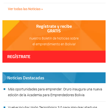
Ver todas las Noticias »
Regístrate y recibe
GRATIS
nuestro Boletín de Noticias sobre
el emprendimiento en Bolivia!
REGÍSTRATE
Noticias Destacadas
Más oportunidades para emprender: Oruro inaugura una nueva
edición de la Academia para Emprendedores Bolivia
Vuelve Incuba Unión Tecnológico 3.0 para impulsar startups