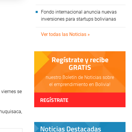
Fondo internacional anuncia nuevas
inversiones para startups bolivianas
Ver todas las Noticias »
Regístrate y recibe
GRATIS
nuestro Boletín de Noticias sobre
el emprendimiento en Bolivia!
 viernes se
REGÍSTRATE
Chuquisaca,
Noticias Destacadas