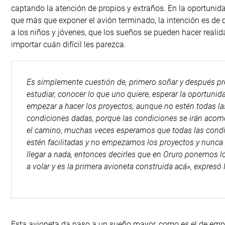
captando la atención de propios y extraños. En la oportunid
que más que exponer el avión terminado, la intención es de
a los niños y jóvenes, que los sueños se pueden hacer realid
importar cuán difícil les parezca.
Es simplemente cuestión de, primero soñar y después pr
estudiar, conocer lo que uno quiere, esperar la oportunid
empezar a hacer los proyectos, aunque no estén todas la
condiciones dadas, porque las condiciones se irán aco
el camino, muchas veces esperamos que todas las cond
estén facilitadas y no empezamos los proyectos y nunc
llegar a nada, entonces decirles que en Oruro ponemos 
a volar y es la primera avioneta construida acá», expresó 
Esta avioneta da paso a un sueño mayor, como es el de empr