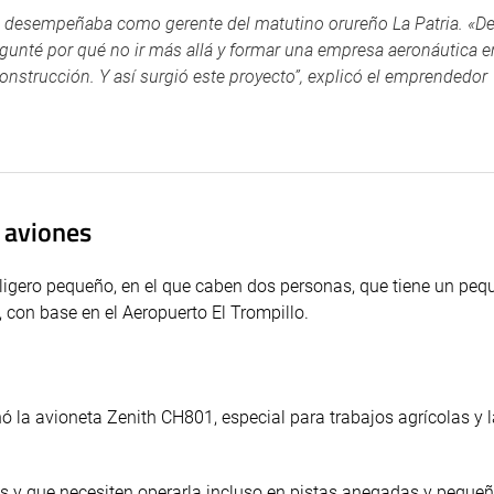
 desempeñaba como gerente del matutino orureño La Patria. «De
unté por qué no ir más allá y formar una empresa aeronáutica e
onstrucción. Y así surgió este proyecto”, explicó el emprendedor
 aviones
raligero pequeño, en el que caben dos personas, que tiene un pe
 con base en el Aeropuerto El Trompillo.
ó la avioneta Zenith CH801, especial para trabajos agrícolas y 
s y que necesiten operarla incluso en pistas anegadas y pequeñ