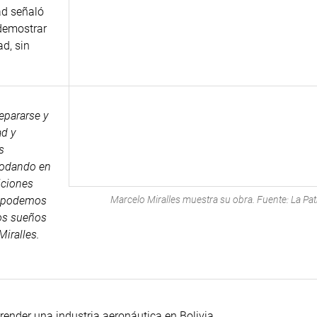
ad señaló
 demostrar
ad, sin
epararse y
ad y
s
modando en
iciones
Marcelo Miralles muestra su obra. Fuente: La Pat
a podemos
los sueños
Miralles.
ender una industria aeronáutica en Bolivia.