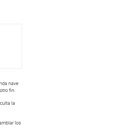
unda nave
tro fin.
culta la
amblar los