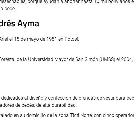
desechables, porque ayudan a ahorrar hasta 10 mil bolivianos 
da bebe.
ndrés Ayma
riel el 18 de mayo de 1981 en Potosí.
Forestal de la Universidad Mayor de San Simón (UMSS) el 2004, 
dedicados al diseño y confección de prendas de vestir para beb
dores de bebés, de alta durabilidad.
talado en su domicilio de la zona Ticti Norte, con cinco operario