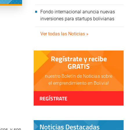
Fondo internacional anuncia nuevas
inversiones para startups bolivianas
Ver todas las Noticias »
Regístrate y recibe
GRATIS
nuestro Boletín de Noticias sobre
el emprendimiento en Bolivia!
REGÍSTRATE
Noticias Destacadas
micos y son