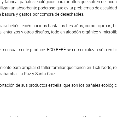
 fabricar pañales ecológicos para adultos que sufren de incon
utilizan un absorbente poderoso que evita problemas de escaldad
 la basura y gastos por compra de desechables.
ra bebés recién nacidos hasta los tres años, como pijamas, b
, enterizos y otros diseños, todo en algodón orgánico y microfib
e mensualmente produce ECO BEBÉ se comercializan sólo en ti
nto para ampliar el taller familiar que tienen en Ticti Norte, r
chabamba, La Paz y Santa Cruz.
portación de sus productos estrella, que son los pañales ecológic