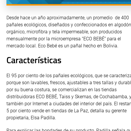
Desde hace un año aproximadamente, un promedio de 400
pañales ecológicos, diseñados y confeccionados en algodó
orgánico, microfibra y tela impermeable, son producidos
mensualmente por la microempresa “ECO BEBÉ” para el
mercado local. Eco Bebé es un pañal hecho en Bolivia.
Características
El 95 por ciento de los pañales ecológicos, que se caracteriz
porque son lavables, frescos, ajustables a tres tallas y durab
por su buena costura, se comercializan en las tiendas
distribuidoras ECO BEBÉ, Taiss y Skemas, de Cochabamba, 
también por Internet a ciudades del interior del país. El resta
5 por ciento vende en tiendas de La Paz, detalla su gerente
propietaria, Elsa Padilla.
Para explicar las bondades de su producto, Padilla señala q