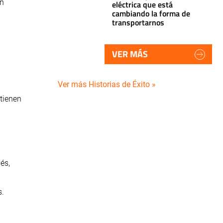
en
eléctrica que está
cambiando la forma de
transportarnos
VER MÁS
Ver más Historias de Éxito »
tienen
és,
s.