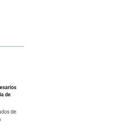
esarios
ía de
ados de
a