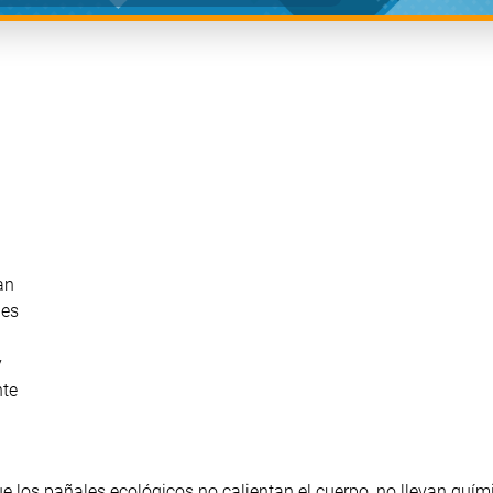
n
an
les
y
nte
ue los pañales ecológicos no calientan el cuerpo, no llevan quí