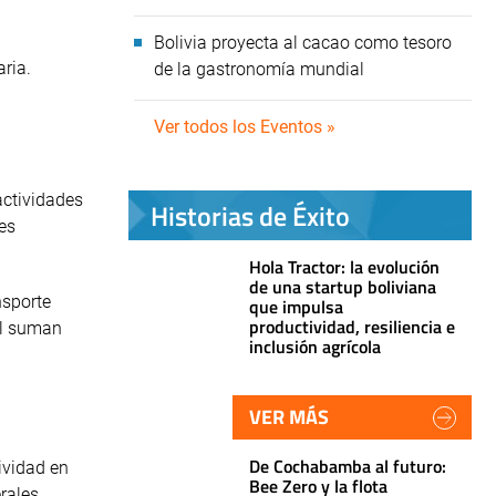
Bolivia proyecta al cacao como tesoro
aria.
de la gastronomía mundial
Ver todos los Eventos »
actividades
Historias de Éxito
des
Hola Tractor: la evolución
de una startup boliviana
nsporte
que impulsa
productividad, resiliencia e
tal suman
inclusión agrícola
VER MÁS
De Cochabamba al futuro:
ividad en
Bee Zero y la flota
erales