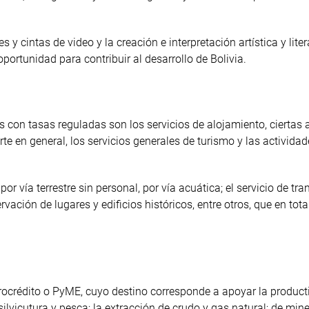
y cintas de video y la creación e interpretación artística y liter
rtunidad para contribuir al desarrollo de Bolivia.
s con tasas reguladas son los servicios de alojamiento, ciertas 
rte en general, los servicios generales de turismo y las activida
or vía terrestre sin personal, por vía acuática; el servicio de tra
vación de lugares y edificios históricos, entre otros, que en to
crocrédito o PyME, cuyo destino corresponde a apoyar la product
ilvicutura y pesca; la extracción de crudo y gas natural; de min