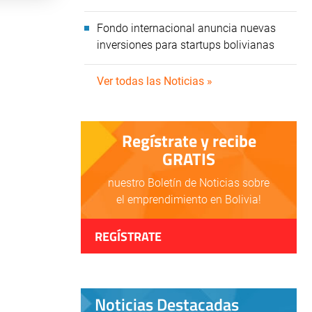
Fondo internacional anuncia nuevas
inversiones para startups bolivianas
Ver todas las Noticias »
Regístrate y recibe
GRATIS
nuestro Boletín de Noticias sobre
el emprendimiento en Bolivia!
REGÍSTRATE
Noticias Destacadas