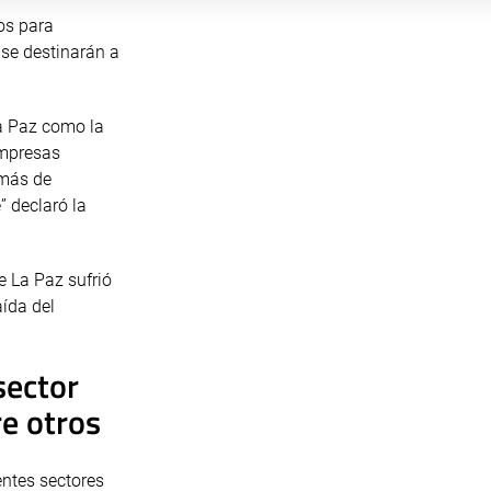
os para
 se destinarán a
La Paz como la
empresas
emás de
” declaró la
 La Paz sufrió
ída del
sector
re otros
entes sectores