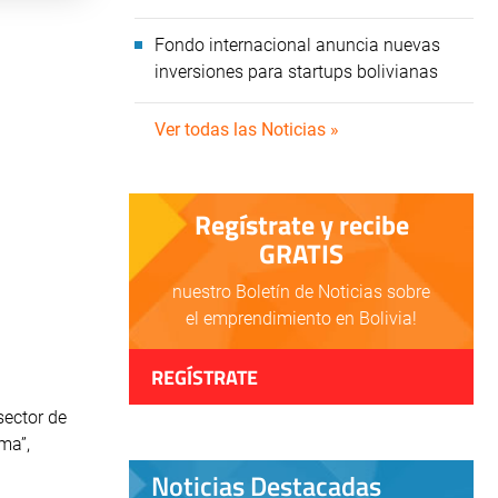
Fondo internacional anuncia nuevas
inversiones para startups bolivianas
Ver todas las Noticias »
Regístrate y recibe
GRATIS
nuestro Boletín de Noticias sobre
el emprendimiento en Bolivia!
REGÍSTRATE
sector de
ma”,
Noticias Destacadas