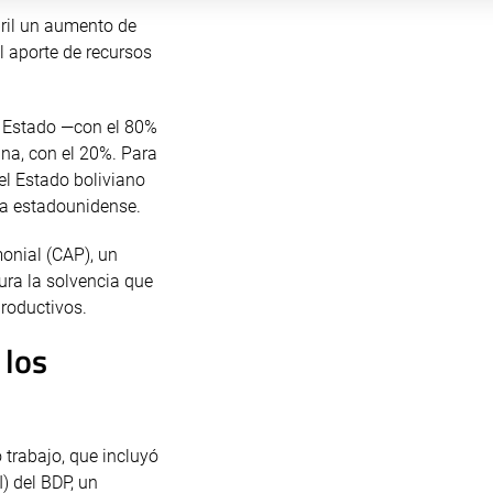
bril un aumento de
l aporte de recursos
l Estado —con el 80%
na, con el 20%. Para
el Estado boliviano
isa estadounidense.
onial (CAP), un
ura la solvencia que
productivos.
 los
 trabajo, que incluyó
) del BDP, un