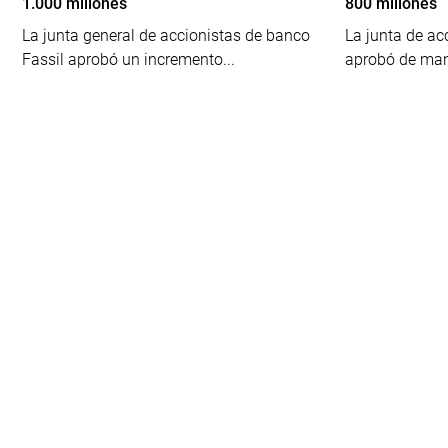
1.000 millones
800 millones
La junta general de accionistas de banco
La junta de ac
Fassil aprobó un incremento...
aprobó de man