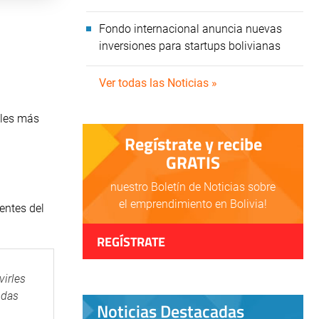
Fondo internacional anuncia nuevas
inversiones para startups bolivianas
Ver todas las Noticias »
ales más
Regístrate y recibe
GRATIS
nuestro Boletín de Noticias sobre
el emprendimiento en Bolivia!
rentes del
REGÍSTRATE
virles
ndas
Noticias Destacadas