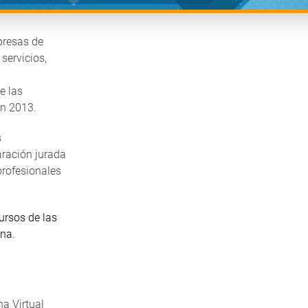
presas de
servicios,
e las
ón 2013.
s
aración jurada
profesionales
ursos de las
ana.
na Virtual