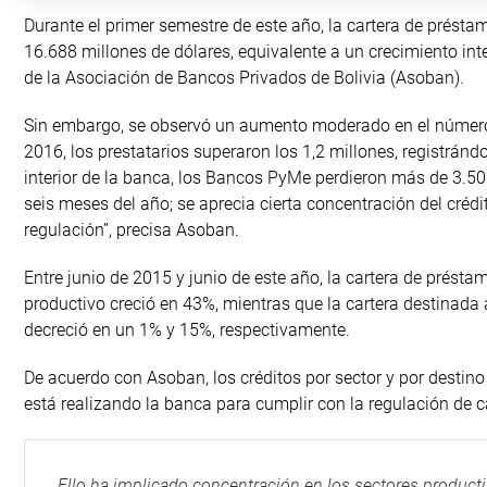
Durante el primer semestre de este año, la cartera de prést
16.688 millones de dólares, equivalente a un crecimiento in
de la Asociación de Bancos Privados de Bolivia (Asoban).
Sin embargo, se observó un aumento moderado en el número 
2016, los prestatarios superaron los 1,2 millones, registrán
interior de la banca, los Bancos PyMe perdieron más de 3.50
seis meses del año; se aprecia cierta concentración del crédi
regulación”, precisa Asoban.
Entre junio de 2015 y junio de este año, la cartera de préstam
productivo creció en 43%, mientras que la cartera destinada 
decreció en un 1% y 15%, respectivamente.
De acuerdo con Asoban, los créditos por sector y por destin
está realizando la banca para cumplir con la regulación de ca
Ello ha implicado concentración en los sectores producti