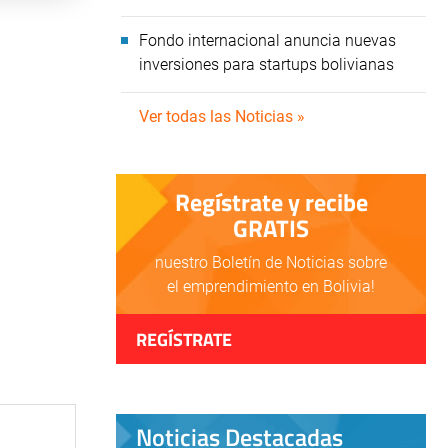
Fondo internacional anuncia nuevas
inversiones para startups bolivianas
Ver todas las Noticias »
Regístrate y recibe
GRATIS
nuestro Boletín de Noticias sobre
el emprendimiento en Bolivia!
REGÍSTRATE
Noticias Destacadas
,