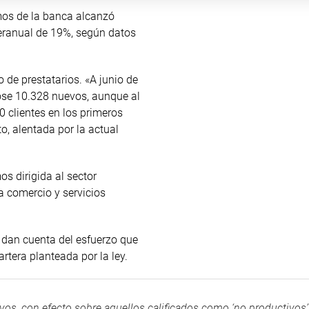
amos de la banca alcanzó
teranual de 19%, según datos
de prestatarios. «A junio de
dose 10.328 nuevos, aunque al
0 clientes en los primeros
to, alentada por la actual
os dirigida al sector
a comercio y servicios
o dan cuenta del esfuerzo que
rtera planteada por la ley.
vos, con efecto sobre aquellos calificados como ‘no productivos’