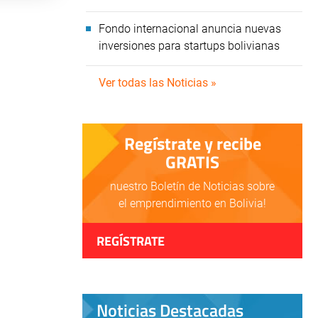
Fondo internacional anuncia nuevas
inversiones para startups bolivianas
Ver todas las Noticias »
Regístrate y recibe
GRATIS
nuestro Boletín de Noticias sobre
el emprendimiento en Bolivia!
REGÍSTRATE
Noticias Destacadas